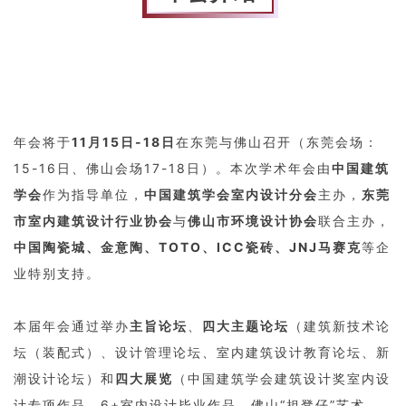
年会将于
11月15日-18日
在东莞与佛山召开（东莞会场：
15-16日、佛山会场17-18日）。本次学术年会由
中国建筑
学会
作为指导单位，
中国建筑学会室内设计分会
主办，
东莞
市室内建筑设计行业协会
与
佛山市环境设计协会
联合主办，
中国陶瓷城、金意陶、TOTO、ICC瓷砖、JNJ马赛克
等企
业特别支持。
本届年会通过举办
主旨论坛
、
四大主题论坛
（建筑新技术论
坛（装配式）、设计管理论坛、室内建筑设计教育论坛、新
潮设计论坛）和
四大展览
（中国建筑学会建筑设计奖室内设
计专项作品，6+室内设计毕业作品，佛山“担凳仔”艺术