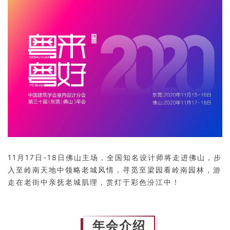
11月17日-18日佛山主场，全国知名设计师将走进佛山，
步
入至岭南天地中领略老城风
情，
寻觅至梁园看岭南园林，
游
走在老街中亲抚老城肌理，
赏灯于彩色汾江中！
年会介绍