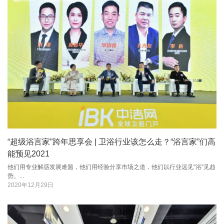
“超级浴言家”跨年思享会 | 卫浴行业该怎么走？“浴言家”们高
能预见2021
他们用专业解惑发展难题，他们用经验分享市场之道，他们以行业远见“浴”见趋
势。...
2020年12月29日