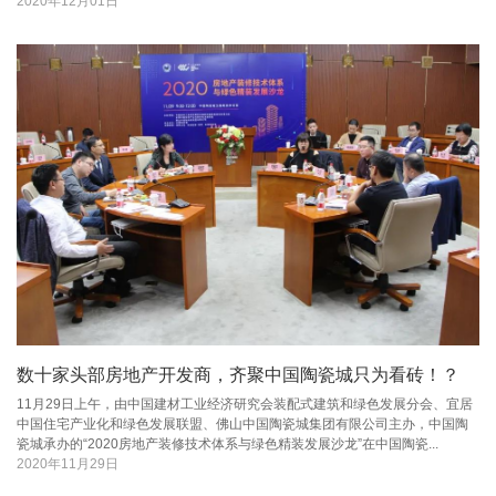
2020年12月01日
数十家头部房地产开发商，齐聚中国陶瓷城只为看砖！？
11月29日上午，由中国建材工业经济研究会装配式建筑和绿色发展分会、宜居
中国住宅产业化和绿色发展联盟、佛山中国陶瓷城集团有限公司主办，中国陶
瓷城承办的“2020房地产装修技术体系与绿色精装发展沙龙”在中国陶瓷...
2020年11月29日