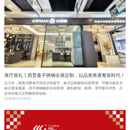
展厅巡礼丨西普曼不锈钢全屋定制，以品质角逐整装时代！
近几年，随着消费者环保意识的提升，板式定制橱柜的易受潮、甲醛问题多等
缺点逐渐暴露，而不锈钢橱柜具有防潮、耐刮耐划、耐用、零甲醛等优势，正
好弥补板式定制橱柜的短板。...
2020年12月25日