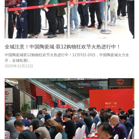
全城注意！中国陶瓷城·双12购物狂欢节火热进行中！
中国陶瓷城双12购物狂欢节火热进行中！12月5日-20日，中国陶瓷城火力全
开，全城钜惠!...
2020年12月12日