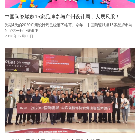
中国陶瓷城超15家品牌参与广州设计周，大展风采！
为期4天的2020广州设计周已经落下帷幕。今年，中国陶瓷城超15家品牌参与
到了这一行业盛事中...
2020年12月08日