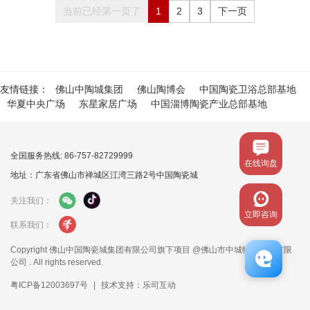
当前已经第一页了
1
2
3
下一页
友情链接：
佛山中陶城集团
佛山陶博会
中国陶瓷卫浴总部基地
华夏中央广场
东星家居广场
中国淄博陶瓷产业总部基地
全国服务热线: 86-757-82729999
在线询盘
地址：广东省佛山市禅城区江湾三路2号中国陶瓷城
关注我们：
立即咨询
联系我们：
Copyright 佛山中国陶瓷城集团有限公司旗下项目 @佛山市中城物业管理有限
公司 . All rights reserved.
粤ICP备12003697号
|
技术支持：乐司互动