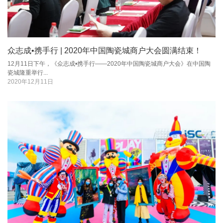
众志成•携手行 | 2020年中国陶瓷城商户大会圆满结束！
12月11日下午，《众志成•携手行——2020年中国陶瓷城商户大会》在中国陶
瓷城隆重举行...
2020年12月11日