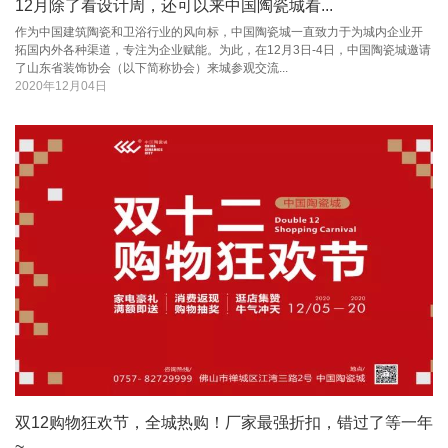
12月除了看设计周，还可以来中国陶瓷城看...
作为中国建筑陶瓷和卫浴行业的风向标，中国陶瓷城一直致力于为城内企业开
拓国内外各种渠道，专注为企业赋能。为此，在12月3日-4日，中国陶瓷城邀请
了山东省装饰协会（以下简称协会）来城参观交流...
2020年12月04日
双12购物狂欢节，全城热购！厂家最强折扣，错过了等一年
~