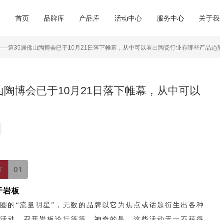
商城动态
超级跑腿
商城简
品牌合集
产品合集
首页
品牌库
产品库
活动中心
服务中心
关于我
行业资讯
会务预订
企业荣
必逛品牌
新品速递
——第35届佛山陶博会已于10月21日落下帷幕，从中可以看出陶瓷行业有哪些产品趋
外贸视野
餐饮休闲
联系我
交通指南
山陶博会已于10月21日落下帷幕，从中可以
T
01
于岩板
圈的
“流量明星”，无数的品牌以它为焦点或话题衍生出各种
活动、召开岩板论坛等等。神奇的是，这些活动无一不获得