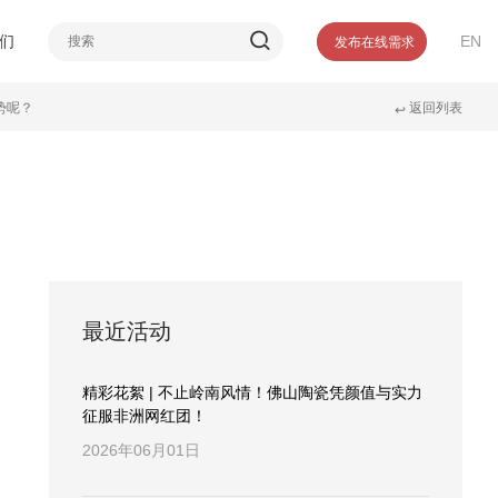
介
们
EN
发布在线需求
誉
势呢？
返回列表
们
↩
最近活动
精彩花絮 | 不止岭南风情！佛山陶瓷凭颜值与实力
征服非洲网红团！
2026年06月01日