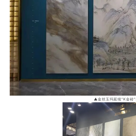
▲金丝玉玛
延续“K金砖