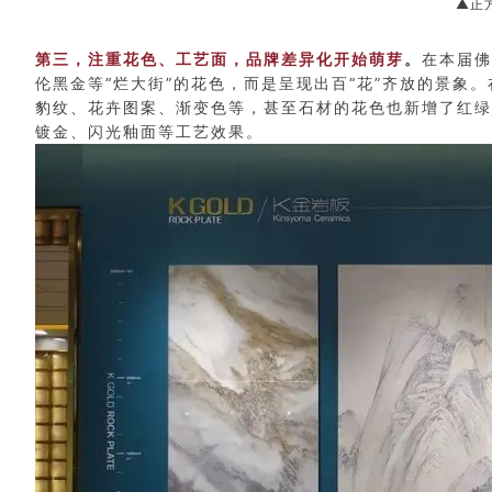
▲正
第三，注重花色、工艺面，品牌差异化开始萌芽
。
在本届佛
伦黑金等“烂大街”的花色，而是呈现出百“花”齐放的景象
豹纹、花卉图案、渐变色等，甚至石材的花色也新增了红绿
镀金、闪光釉面等工艺效果。