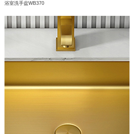
浴室洗手盆WB370