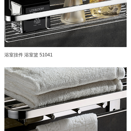
浴室挂件 浴室篮 51041