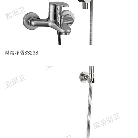
淋浴花洒33238