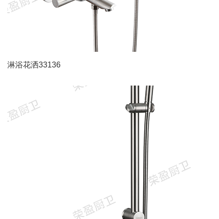
淋浴花洒33136