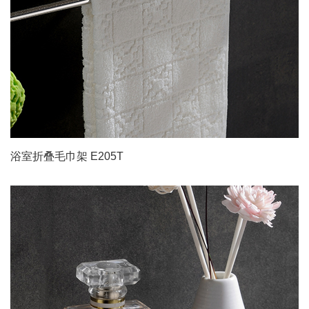
浴室折叠毛巾架 E205T