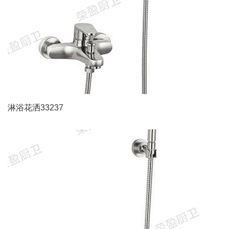
淋浴花洒33237