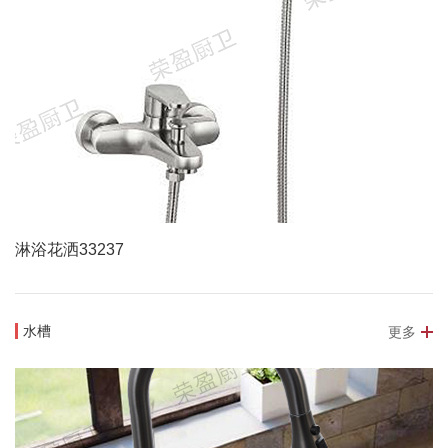
淋浴花洒33237
水槽
更多