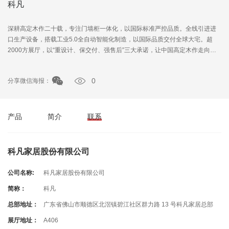
科凡
深耕高定木作二十载，专注门墙柜一体化，以国际标准严控品质。全线引进进
口生产设备，搭载工业5.0全自动智能化制造，以国际品质交付全球大宅。超
2000方展厅，以“重设计、保交付、强售后”三大承诺，让中国高定木作走向世
界！
0
分享微信海报：
产品
简介
联系
科凡家居股份有限公司
公司名称:
科凡家居股份有限公司
简称：
科凡
总部地址：
广东省佛山市顺德区北滘镇碧江社区群力路 13 号科凡家居总部
展厅地址：
A406