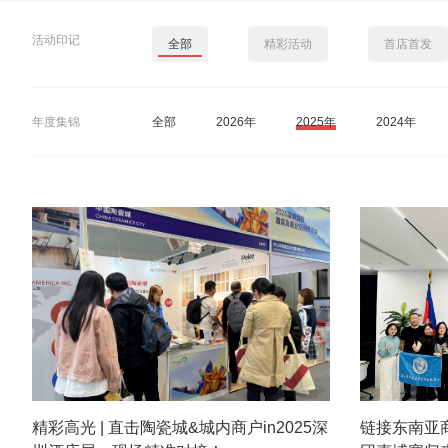
活动印记
全部
精彩活动
首店首发
年度集锦
全部
2026年
2025年
2024年
精彩高光 | 直击陶瓷城&城内商户in2025深
链接东南亚商