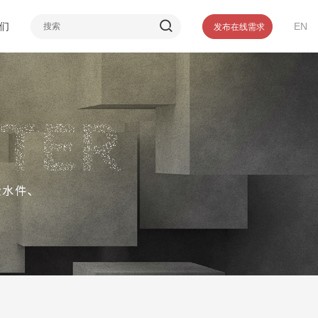
介
们
EN
发布在线需求
誉
们