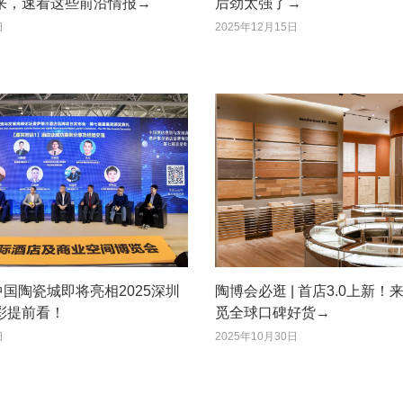
来，速看这些前沿情报→
后劲太强了→
日
2025年12月15日
 中国陶瓷城即将亮相2025深圳
陶博会必逛 | 首店3.0上新
彩提前看！
觅全球口碑好货→
日
2025年10月30日