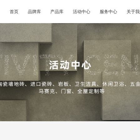
商城动态
超级跑腿
商城简
品牌合集
产品合集
首页
品牌库
产品库
活动中心
服务中心
关于我
行业资讯
会务预订
企业荣
必逛品牌
新品速递
外贸视野
餐饮休闲
联系我
交通指南