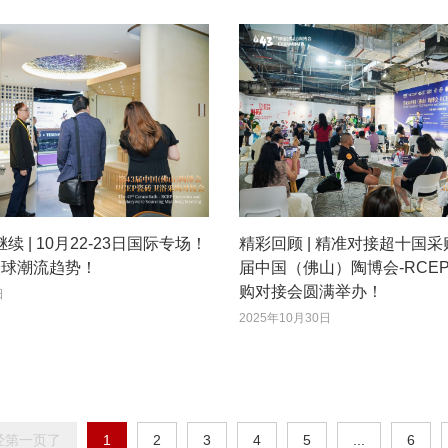
 | 10月22-23日国际专场！
精彩回顾 | 精准对接超十国采
全球潮流趋势！
届中国（佛山）陶博会-RCE
购对接会圆满举办！
日
2025年10月30日
经第一页了
1
2
3
4
5
...
6